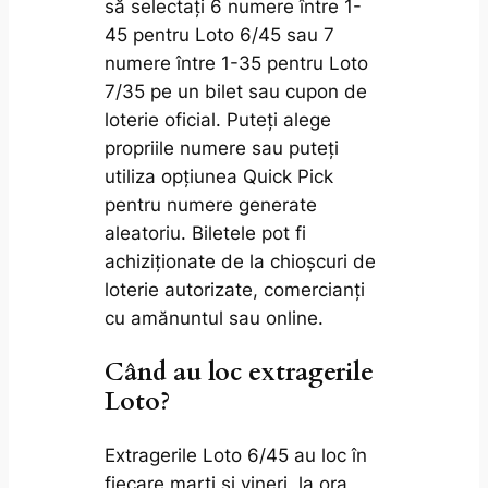
să selectați 6 numere între 1-
45 pentru Loto 6/45 sau 7
numere între 1-35 pentru Loto
7/35 pe un bilet sau cupon de
loterie oficial. Puteți alege
propriile numere sau puteți
utiliza opțiunea Quick Pick
pentru numere generate
aleatoriu. Biletele pot fi
achiziționate de la chioșcuri de
loterie autorizate, comercianți
cu amănuntul sau online.
Când au loc extragerile
Loto?
Extragerile Loto 6/45 au loc în
fiecare marți și vineri, la ora