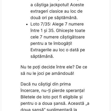
a câștiga jackpotul! Aceste
extrageri clasice au loc de
două ori pe săptămână.
Loto 7/35: Alege 7 numere
între 1 și 35. Ghicește toate
cele 7 numere câștigătoare
pentru a te îmbogăți!
Extragerile au loc o dată pe
săptămână.
Nu te poți decide între ele? De ce
să nu le joci pe amândouă!
Dacă nu câștigi din prima
încercare, nu-ți pierde speranța!
Biletele de loto pot fi eligibile și
pentru o a doua șansă. Această „a
doua șansă” suplimentară la