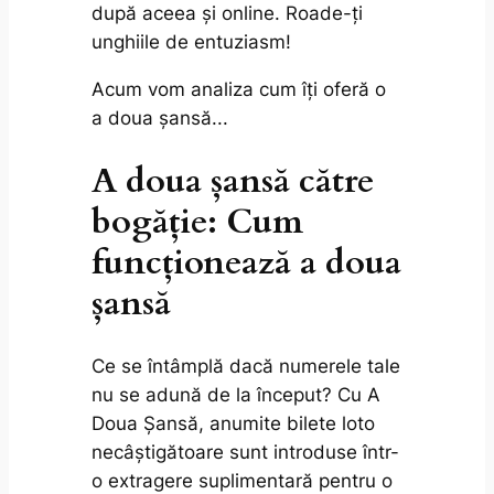
după aceea și online. Roade-ți
unghiile de entuziasm!
Acum vom analiza cum îți oferă o
a doua șansă...
A doua șansă către
bogăție: Cum
funcționează a doua
șansă
Ce se întâmplă dacă numerele tale
nu se adună de la început? Cu A
Doua Șansă, anumite bilete loto
necâștigătoare sunt introduse într-
o extragere suplimentară pentru o