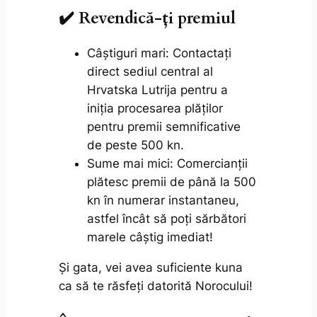
✔️ Revendică-ți premiul
Câștiguri mari: Contactați
direct sediul central al
Hrvatska Lutrija pentru a
iniția procesarea plăților
pentru premii semnificative
de peste 500 kn.
Sume mai mici: Comercianții
plătesc premii de până la 500
kn în numerar instantaneu,
astfel încât să poți sărbători
marele câștig imediat!
Și gata, vei avea suficiente kuna
ca să te răsfeți datorită Norocului!