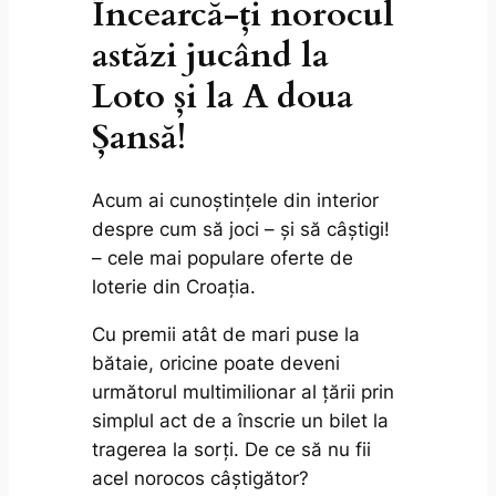
Încearcă-ți norocul
astăzi jucând la
Loto și la A doua
Șansă!
Acum ai cunoștințele din interior
despre cum să joci – și să câștigi!
– cele mai populare oferte de
loterie din Croația.
Cu premii atât de mari puse la
bătaie, oricine poate deveni
următorul multimilionar al țării prin
simplul act de a înscrie un bilet la
tragerea la sorți. De ce să nu fii
acel norocos câștigător?