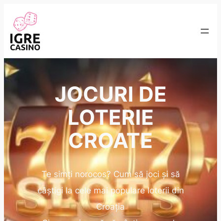
JOCURI DE
LOTERIE
CROATE
Te simți norocos? Cum să joci și să
câștigi la cele mai populare loterii din
Croația