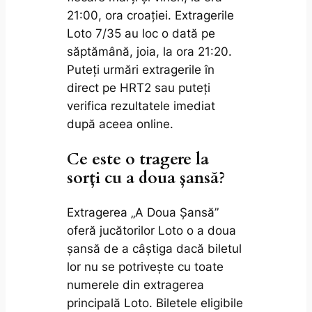
21:00, ora croației. Extragerile
Loto 7/35 au loc o dată pe
săptămână, joia, la ora 21:20.
Puteți urmări extragerile în
direct pe HRT2 sau puteți
verifica rezultatele imediat
după aceea online.
Ce este o tragere la
sorți cu a doua șansă?
Extragerea „A Doua Șansă”
oferă jucătorilor Loto o a doua
șansă de a câștiga dacă biletul
lor nu se potrivește cu toate
numerele din extragerea
principală Loto. Biletele eligibile