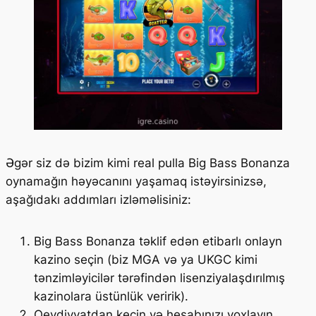
Əgər siz də bizim kimi real pulla Big Bass Bonanza
oynamağın həyəcanını yaşamaq istəyirsinizsə,
aşağıdakı addımları izləməlisiniz:
Big Bass Bonanza təklif edən etibarlı onlayn
kazino seçin (biz MGA və ya UKGC kimi
tənzimləyicilər tərəfindən lisenziyalaşdırılmış
kazinolara üstünlük veririk).
Qeydiyyatdan keçin və hesabınızı yoxlayın.