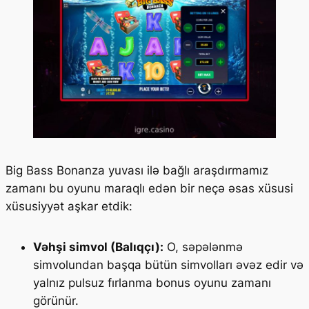
Big Bass Bonanza yuvası ilə bağlı araşdırmamız
zamanı bu oyunu maraqlı edən bir neçə əsas xüsusi
xüsusiyyət aşkar etdik:
Vəhşi simvol (Balıqçı):
O, səpələnmə
simvolundan başqa bütün simvolları əvəz edir və
yalnız pulsuz fırlanma bonus oyunu zamanı
görünür.