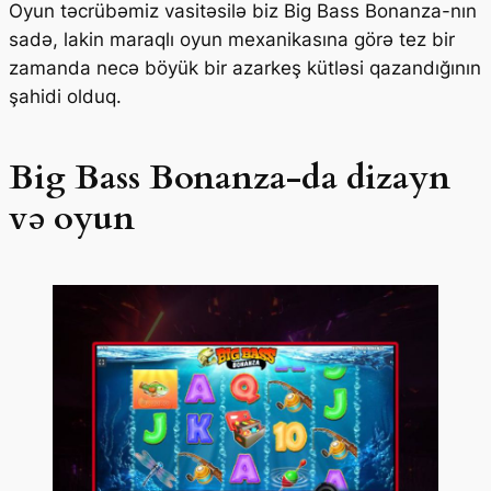
Oyun təcrübəmiz vasitəsilə biz Big Bass Bonanza-nın
sadə, lakin maraqlı oyun mexanikasına görə tez bir
zamanda necə böyük bir azarkeş kütləsi qazandığının
şahidi olduq.
Big Bass Bonanza-da dizayn
və oyun