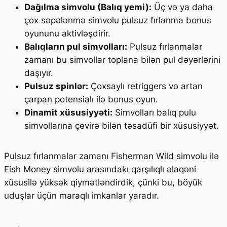
Dağılma simvolu (Balıq yemi):
Üç və ya daha
çox səpələnmə simvolu pulsuz fırlanma bonus
oyununu aktivləşdirir.
Balıqların pul simvolları:
Pulsuz fırlanmalar
zamanı bu simvollar toplana bilən pul dəyərlərini
daşıyır.
Pulsuz spinlər:
Çoxsaylı retriggers və artan
çarpan potensialı ilə bonus oyun.
Dinamit xüsusiyyəti:
Simvolları balıq pulu
simvollarına çevirə bilən təsadüfi bir xüsusiyyət.
Pulsuz fırlanmalar zamanı Fisherman Wild simvolu ilə
Fish Money simvolu arasındakı qarşılıqlı əlaqəni
xüsusilə yüksək qiymətləndirdik, çünki bu, böyük
uduşlar üçün maraqlı imkanlar yaradır.