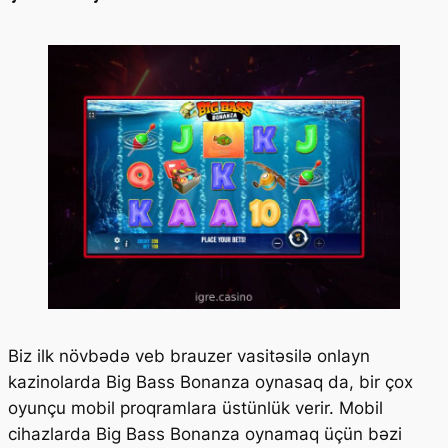
Biz ilk növbədə veb brauzer vasitəsilə onlayn
kazinolarda Big Bass Bonanza oynasaq da, bir çox
oyunçu mobil proqramlara üstünlük verir. Mobil
cihazlarda Big Bass Bonanza oynamaq üçün bəzi