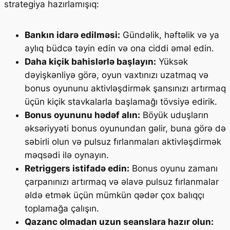
strategiya hazırlamışıq:
Bankın idarə edilməsi:
Gündəlik, həftəlik və ya
aylıq büdcə təyin edin və ona ciddi əməl edin.
Daha kiçik bahislərlə başlayın:
Yüksək
dəyişkənliyə görə, oyun vaxtınızı uzatmaq və
bonus oyununu aktivləşdirmək şansınızı artırmaq
üçün kiçik stavkalarla başlamağı tövsiyə edirik.
Bonus oyununu hədəf alın:
Böyük uduşların
əksəriyyəti bonus oyunundan gəlir, buna görə də
səbirli olun və pulsuz fırlanmaları aktivləşdirmək
məqsədi ilə oynayın.
Retriggers istifadə edin:
Bonus oyunu zamanı
çarpanınızı artırmaq və əlavə pulsuz fırlanmalar
əldə etmək üçün mümkün qədər çox balıqçı
toplamağa çalışın.
Qazanc olmadan uzun seanslara hazır olun: