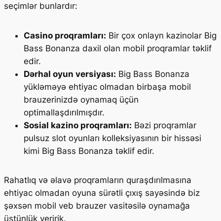
seçimlər bunlardır:
Casino proqramları:
Bir çox onlayn kazinolar Big
Bass Bonanza daxil olan mobil proqramlar təklif
edir.
Dərhal oyun versiyası:
Big Bass Bonanza
yükləməyə ehtiyac olmadan birbaşa mobil
brauzerinizdə oynamaq üçün
optimallaşdırılmışdır.
Sosial kazino proqramları:
Bəzi proqramlar
pulsuz slot oyunları kolleksiyasının bir hissəsi
kimi Big Bass Bonanza təklif edir.
Rahatlıq və əlavə proqramların quraşdırılmasına
ehtiyac olmadan oyuna sürətli çıxış sayəsində biz
şəxsən mobil veb brauzer vasitəsilə oynamağa
üstünlük veririk.