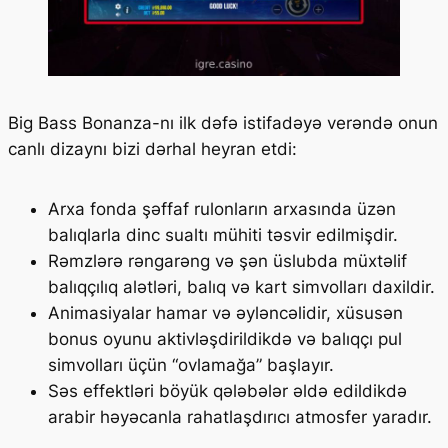
Big Bass Bonanza-nı ilk dəfə istifadəyə verəndə onun
canlı dizaynı bizi dərhal heyran etdi:
Arxa fonda şəffaf rulonların arxasında üzən
balıqlarla dinc sualtı mühiti təsvir edilmişdir.
Rəmzlərə rəngarəng və şən üslubda müxtəlif
balıqçılıq alətləri, balıq və kart simvolları daxildir.
Animasiyalar hamar və əyləncəlidir, xüsusən
bonus oyunu aktivləşdirildikdə və balıqçı pul
simvolları üçün “ovlamağa” başlayır.
Səs effektləri böyük qələbələr əldə edildikdə
arabir həyəcanla rahatlaşdırıcı atmosfer yaradır.