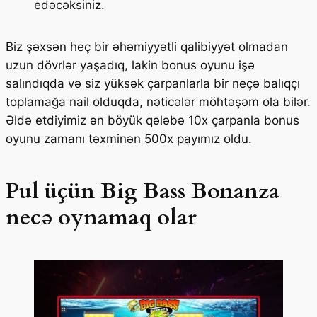
edəcəksiniz.
Biz şəxsən heç bir əhəmiyyətli qalibiyyət olmadan
uzun dövrlər yaşadıq, lakin bonus oyunu işə
salındıqda və siz yüksək çarpanlarla bir neçə balıqçı
toplamağa nail olduqda, nəticələr möhtəşəm ola bilər.
Əldə etdiyimiz ən böyük qələbə 10x çarpanla bonus
oyunu zamanı təxminən 500x payımız oldu.
Pul üçün Big Bass Bonanza
necə oynamaq olar