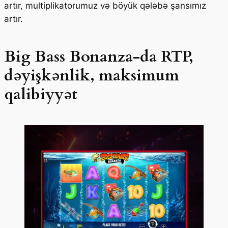
artır, multiplikatorumuz və böyük qələbə şansımız
artır.
Big Bass Bonanza-da RTP,
dəyişkənlik, maksimum
qalibiyyət