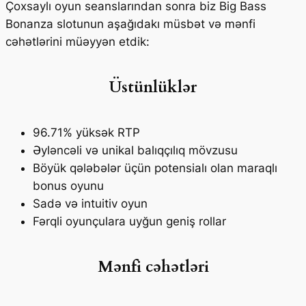
Çoxsaylı oyun seanslarından sonra biz Big Bass
Bonanza slotunun aşağıdakı müsbət və mənfi
cəhətlərini müəyyən etdik:
Üstünlüklər
96.71% yüksək RTP
Əyləncəli və unikal balıqçılıq mövzusu
Böyük qələbələr üçün potensialı olan maraqlı
bonus oyunu
Sadə və intuitiv oyun
Fərqli oyunçulara uyğun geniş rollar
Mənfi cəhətləri