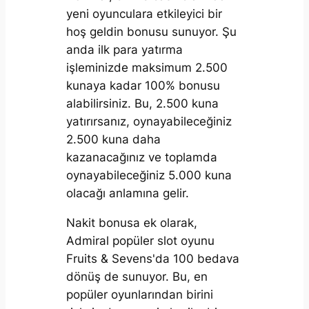
yeni oyunculara etkileyici bir
hoş geldin bonusu sunuyor. Şu
anda ilk para yatırma
işleminizde maksimum 2.500
kunaya kadar 100% bonusu
alabilirsiniz. Bu, 2.500 kuna
yatırırsanız, oynayabileceğiniz
2.500 kuna daha
kazanacağınız ve toplamda
oynayabileceğiniz 5.000 kuna
olacağı anlamına gelir.
Nakit bonusa ek olarak,
Admiral popüler slot oyunu
Fruits & Sevens'da 100 bedava
dönüş de sunuyor. Bu, en
popüler oyunlarından birini