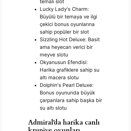
temalı slot
Lucky Lady's Charm:
Büyülü bir temaya ve ilgi
çekici bonus oyunlarına
sahip popüler bir slot
Sizzling Hot Deluxe: Basit
ama heyecan verici bir
meyve slotu
Okyanusun Efendisi:
Harika grafiklere sahip su
altı macera slotu
Dolphin's Pearl Deluxe:
Bonus oyununda büyük
çarpanlara sahip başka bir
su altı slotu
Admiral'da harika canlı
krupiye oyunları