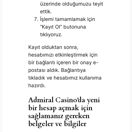
üzerinde olduğumuzu teyit
ettik.
İşlemi tamamlamak için
“Kayıt Ol” butonuna
tıklıyoruz.
Kayıt olduktan sonra,
hesabımızı etkinleştirmek için
bir bağlantı içeren bir onay e-
postası aldık. Bağlantıya
tıkladık ve hesabımız kullanıma
hazırdı.
Admiral Casino'da yeni
bir hesap açmak için
sağlamanız gereken
belgeler ve bilgiler