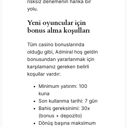
risksiz denemenin harika bir
yolu.
Yeni oyuncular için
bonus alma koşulları
Tüm casino bonuslarında
olduğu gibi, Admiral hoş geldin
bonusundan yararlanmak için
karşılamanız gereken belirli
koşullar vardır:
Minimum yatırım: 100
kuna
Son kullanma tarihi: 7 gün
Bahis gereksinimi: 30x
(bonus + depozito)
Dönüş başına maksimum