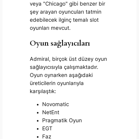
veya "Chicago" gibi benzer bir
şey arayan oyuncuları tatmin
edebilecek ilginç temalı slot
oyunları mevcut.
Oyun sağlayıcıları
Admiral, birçok üst düzey oyun
sağlayıcısıyla çalışmaktadır.
Oyun oynarken aşağıdaki
üreticilerin oyunlarıyla
karşılaştık:
Novomatic
NetEnt
Pragmatik Oyun
EGT
Faz