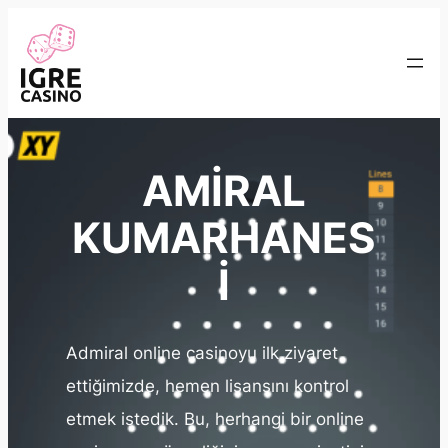
AMIRAL
KUMARHANES
I
Admiral online casinoyu ilk ziyaret
ettiğimizde, hemen lisansını kontrol
etmek istedik. Bu, herhangi bir online