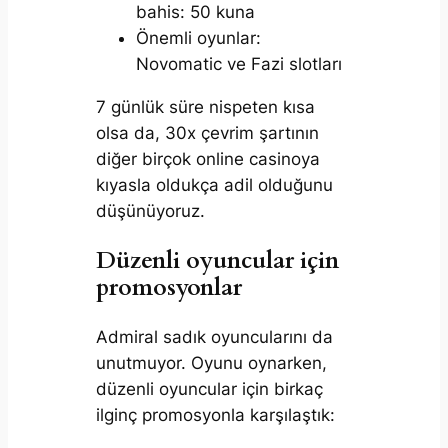
bahis: 50 kuna
Önemli oyunlar:
Novomatic ve Fazi slotları
7 günlük süre nispeten kısa
olsa da, 30x çevrim şartının
diğer birçok online casinoya
kıyasla oldukça adil olduğunu
düşünüyoruz.
Düzenli oyuncular için
promosyonlar
Admiral sadık oyuncularını da
unutmuyor. Oyunu oynarken,
düzenli oyuncular için birkaç
ilginç promosyonla karşılaştık: