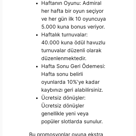
Haftanın Oyunu: Admiral
her hafta bir oyun seçiyor
ve her gün ilk 10 oyuncuya
5.000 kuna bonus veriyor.
Haftalık turnuvalar:
40.000 kuna ödül havuzlu
turnuvalar düzenli olarak
düzenlenmektedir.
Hafta Sonu Geri Ödemesi:
Hafta sonu belirli
oyunlarda 10%'ye kadar
kaybınızı geri alabilirsiniz.
Ücretsiz dönüşler:
Ücretsiz dönüşler
genellikle yeni veya
popüler slotlarda sunulur.
Bu promosyonlar oyuna ekstra