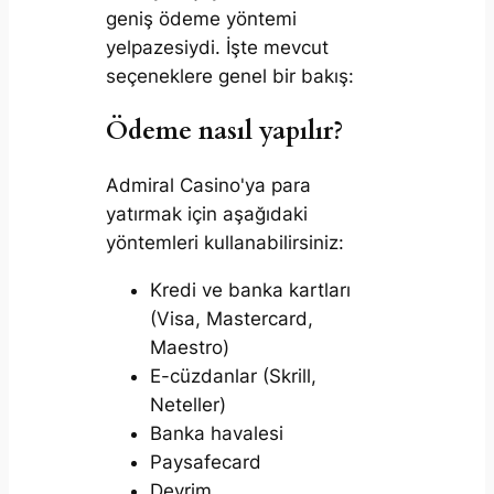
geniş ödeme yöntemi
yelpazesiydi. İşte mevcut
seçeneklere genel bir bakış:
Ödeme nasıl yapılır?
Admiral Casino'ya para
yatırmak için aşağıdaki
yöntemleri kullanabilirsiniz:
Kredi ve banka kartları
(Visa, Mastercard,
Maestro)
E-cüzdanlar (Skrill,
Neteller)
Banka havalesi
Paysafecard
Devrim