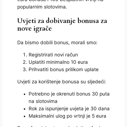
popularnim slotovima.
Uvjeti za dobivanje bonusa za
nove igrače
Da bismo dobili bonus, morali smo:
Registrirati novi račun
Uplatiti minimalno 10 eura
Prihvatiti bonus prilikom uplate
Uvjeti za korištenje bonusa su sljedeći:
Potrebno je okrenuti bonus 30 puta
na slotovima
Rok za ispunjenje uvjeta je 30 dana
Maksimalni ulog po vrtnji je 5 eura