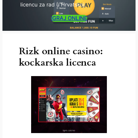
licencu za rad u Hrvatskoj.
IGRAJ ONLINE
Rizk online casino:
kockarska licenca