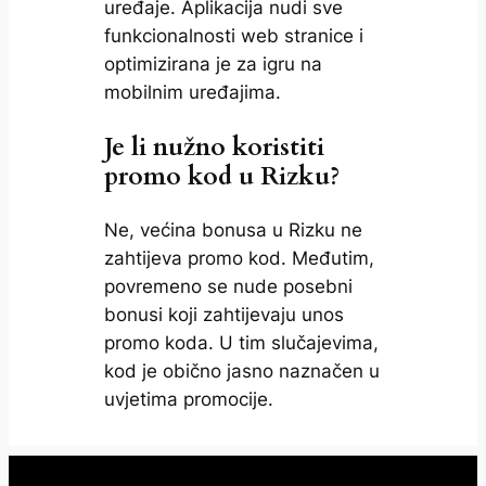
uređaje. Aplikacija nudi sve
funkcionalnosti web stranice i
optimizirana je za igru na
mobilnim uređajima.
Je li nužno koristiti
promo kod u Rizku?
Ne, većina bonusa u Rizku ne
zahtijeva promo kod. Međutim,
povremeno se nude posebni
bonusi koji zahtijevaju unos
promo koda. U tim slučajevima,
kod je obično jasno naznačen u
uvjetima promocije.