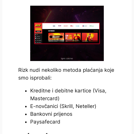
Rizk nudi nekoliko metoda plaćanja koje
smo isprobali:
Kreditne i debitne kartice (Visa,
Mastercard)
E-novčanici (Skrill, Neteller)
Bankovni prijenos
Paysafecard