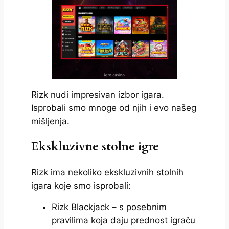
Rizk nudi impresivan izbor igara.
Isprobali smo mnoge od njih i evo našeg
mišljenja.
Ekskluzivne stolne igre
Rizk ima nekoliko ekskluzivnih stolnih
igara koje smo isprobali:
Rizk Blackjack – s posebnim
pravilima koja daju prednost igraču