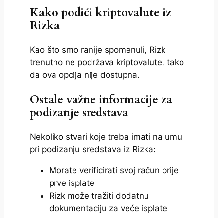
Kako podići kriptovalute iz
Rizka
Kao što smo ranije spomenuli, Rizk
trenutno ne podržava kriptovalute, tako
da ova opcija nije dostupna.
Ostale važne informacije za
podizanje sredstava
Nekoliko stvari koje treba imati na umu
pri podizanju sredstava iz Rizka:
Morate verificirati svoj račun prije
prve isplate
Rizk može tražiti dodatnu
dokumentaciju za veće isplate