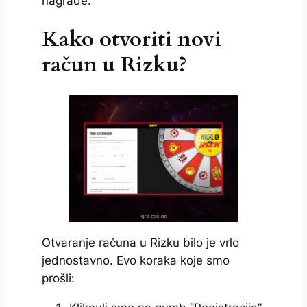
nagrade.
Kako otvoriti novi
račun u Rizku?
Otvaranje računa u Rizku bilo je vrlo
jednostavno. Evo koraka koje smo
prošli: