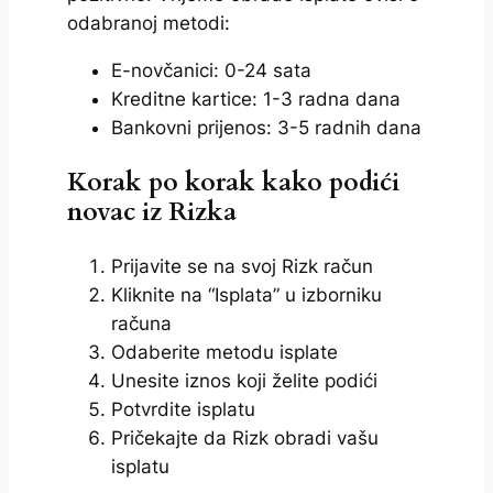
odabranoj metodi:
E-novčanici: 0-24 sata
Kreditne kartice: 1-3 radna dana
Bankovni prijenos: 3-5 radnih dana
Korak po korak kako podići
novac iz Rizka
Prijavite se na svoj Rizk račun
Kliknite na “Isplata” u izborniku
računa
Odaberite metodu isplate
Unesite iznos koji želite podići
Potvrdite isplatu
Pričekajte da Rizk obradi vašu
isplatu