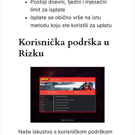
Postoji dnevni, tjedni i mjesečni
limit za isplate
Isplate se obično vrše na istu
metodu koju ste koristili za uplatu
Korisnička podrška u
Rizku
Naše iskustvo s korisničkom podrškom