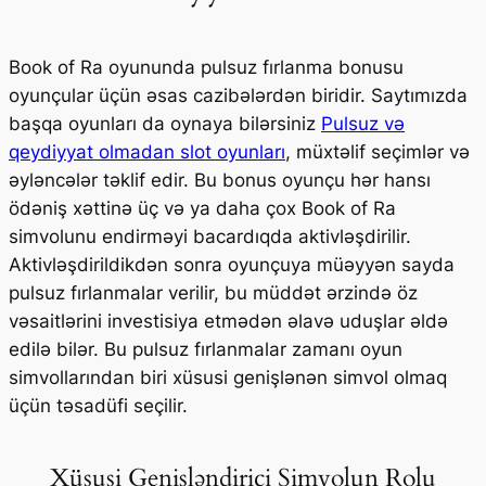
Book of Ra oyununda pulsuz fırlanma bonusu
oyunçular üçün əsas cazibələrdən biridir. Saytımızda
başqa oyunları da oynaya bilərsiniz
Pulsuz və
qeydiyyat olmadan slot oyunları
, müxtəlif seçimlər və
əyləncələr təklif edir. Bu bonus oyunçu hər hansı
ödəniş xəttinə üç və ya daha çox Book of Ra
simvolunu endirməyi bacardıqda aktivləşdirilir.
Aktivləşdirildikdən sonra oyunçuya müəyyən sayda
pulsuz fırlanmalar verilir, bu müddət ərzində öz
vəsaitlərini investisiya etmədən əlavə uduşlar əldə
edilə bilər. Bu pulsuz fırlanmalar zamanı oyun
simvollarından biri xüsusi genişlənən simvol olmaq
üçün təsadüfi seçilir.
Xüsusi Genişləndirici Simvolun Rolu