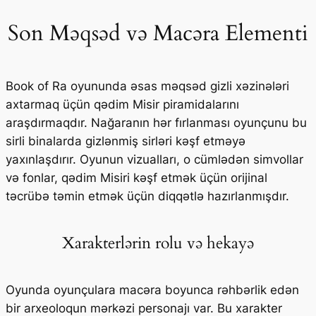
Son Məqsəd və Macəra Elementi
Book of Ra oyununda əsas məqsəd gizli xəzinələri
axtarmaq üçün qədim Misir piramidalarını
araşdırmaqdır. Nağaranın hər fırlanması oyunçunu bu
sirli binalarda gizlənmiş sirləri kəşf etməyə
yaxınlaşdırır. Oyunun vizualları, o cümlədən simvollar
və fonlar, qədim Misiri kəşf etmək üçün orijinal
təcrübə təmin etmək üçün diqqətlə hazırlanmışdır.
Xarakterlərin rolu və hekayə
Oyunda oyunçulara macəra boyunca rəhbərlik edən
bir arxeoloqun mərkəzi personajı var. Bu xarakter