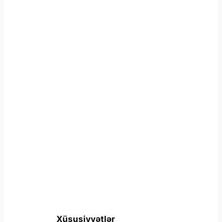
Xüsusiyyətlər