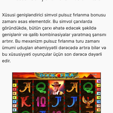
Xüsusi genişləndirici simvol pulsuz fırlanma bonusu
zamanı əsas elementdir. Bu simvol çarxlarda
göründükdə, bütün çarxı əhatə edəcək şəkildə
genişlənir və qalib kombinasiyalar yaratmaq şansını
artırır. Bu mexanizm pulsuz fırlanma turu zamanı
ümumi uduşları əhəmiyyətli dərəcədə artıra bilər və
bu xüsusiyyəti oyunçular üçün son dərəcə dəyərli
edir.